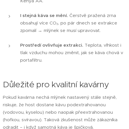
Kenya AA.
I stejná káva se mění.
Čerstvě pražená zrna
obsahují více CO₂, po pár dnech se extrakce
zpomalí → mlýnek se musí upravovat.
Prostředí ovlivňuje extrakci.
Teplota, vlhkost i
tlak vzduchu mohou změnit, jak se káva chová v
portafiltru.
Důležité pro kvalitní kavárny
Pokud kavárna nechá mlýnek nastavený stále stejně,
riskuje, že host dostane kávu podextrahovanou
(vodovou, kyselou) nebo naopak přeextrahovanou
(hořkou, svíravou). Taková zkušenost může zákazníka
odradit – i když samotná káva je špičková.