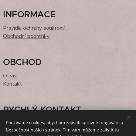
INFORMACE
Pravidla ochrany soukromí
Obchodní podmínky
OBCHOD
O nás
Kontakt
RYCHLÝ KONTAKT
Používáme cookies, abychom zajistili správné fungování a
zrnkazhrnka@gmail.com
bezpečnost našich stránek. Tím vám můžeme zajistit tu
608312018