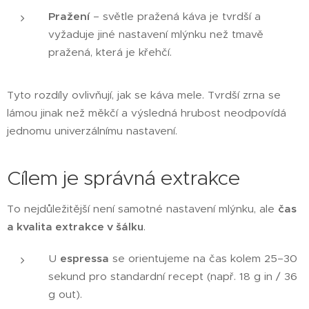
Pražení
– světle pražená káva je tvrdší a
vyžaduje jiné nastavení mlýnku než tmavě
pražená, která je křehčí.
Tyto rozdíly ovlivňují, jak se káva mele. Tvrdší zrna se
lámou jinak než měkčí a výsledná hrubost neodpovídá
jednomu univerzálnímu nastavení.
Cílem je správná extrakce
To nejdůležitější není samotné nastavení mlýnku, ale
čas
a kvalita extrakce v šálku
.
U
espressa
se orientujeme na čas kolem 25–30
sekund pro standardní recept (např. 18 g in / 36
g out).