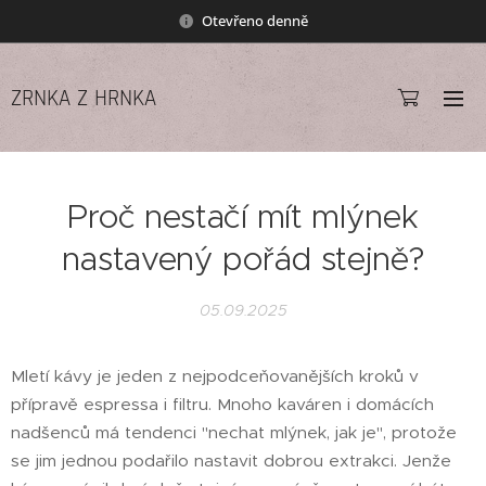
Otevřeno denně
ZRNKA Z HRNKA
Proč nestačí mít mlýnek
nastavený pořád stejně?
05.09.2025
Mletí kávy je jeden z nejpodceňovanějších kroků v
přípravě espressa i filtru. Mnoho kaváren i domácích
nadšenců má tendenci "nechat mlýnek, jak je", protože
se jim jednou podařilo nastavit dobrou extrakci. Jenže