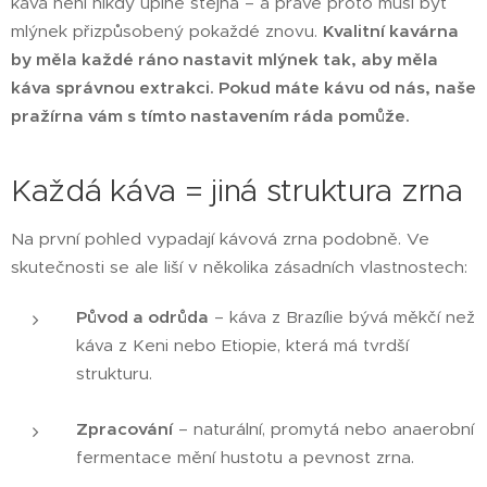
káva není nikdy úplně stejná – a právě proto musí být
mlýnek přizpůsobený pokaždé znovu.
Kvalitní kavárna
by měla každé ráno nastavit mlýnek tak, aby měla
káva správnou extrakci. Pokud máte kávu od nás, naše
pražírna vám s tímto nastavením ráda pomůže.
Každá káva = jiná struktura zrna
Na první pohled vypadají kávová zrna podobně. Ve
skutečnosti se ale liší v několika zásadních vlastnostech:
Původ a odrůda
– káva z Brazílie bývá měkčí než
káva z Keni nebo Etiopie, která má tvrdší
strukturu.
Zpracování
– naturální, promytá nebo anaerobní
fermentace mění hustotu a pevnost zrna.