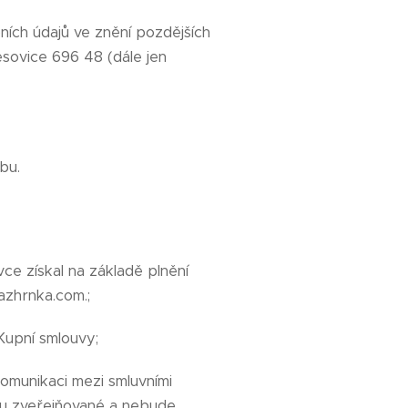
ích údajů ve znění pozdějších
esovice 696 48 (dále jen
bu.
ce získal na základě plnění
zhrnka.com.;
Kupní smlouvy;
omunikaci mezi smluvními
ou zveřejňované a nebude