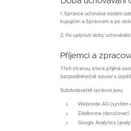
Doba uchovávání 
1. Správce uchovává osobní úda
kupujícím a Správcem a po dobu
2. Po uplynutí doby uchovávání
Příjemci a zpracov
Třetí stranou, která přijímá os
bezpodmínečně souvisí s úspěš
Subdodavateli správce jsou:
Webnode AG (systém e
Zásilkovna (doručovací 
Google Analytics (anal