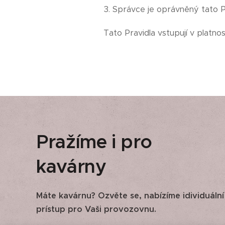
3. Správce je oprávněný tato Pr
Tato Pravidla vstupují v platno
Pražíme i pro
kavárny
Máte kavárnu? Ozvěte se, nabízíme idividuální
prístup pro Vaši provozovnu.