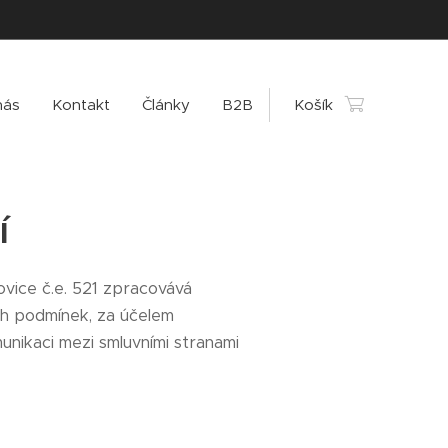
nás
Kontakt
Články
B2B
Košík
í
vice č.e. 521 zpracovává
ch podmínek, za účelem
unikaci mezi smluvními stranami