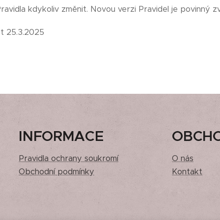
avidla kdykoliv změnit. Novou verzi Pravidel je povinný z
st 25.3.2025
INFORMACE
OBCH
Pravidla ochrany soukromí
O nás
Obchodní podmínky
Kontakt