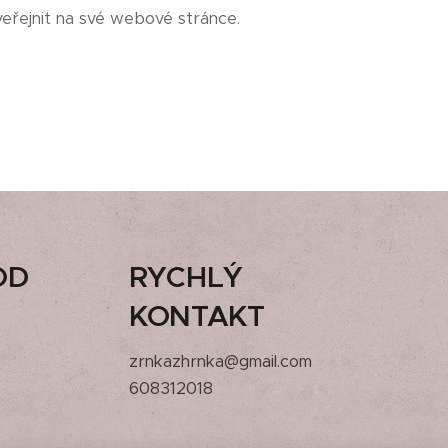
veřejnit na své webové stránce.
OD
RYCHLÝ
KONTAKT
zrnkazhrnka@gmail.com
608312018