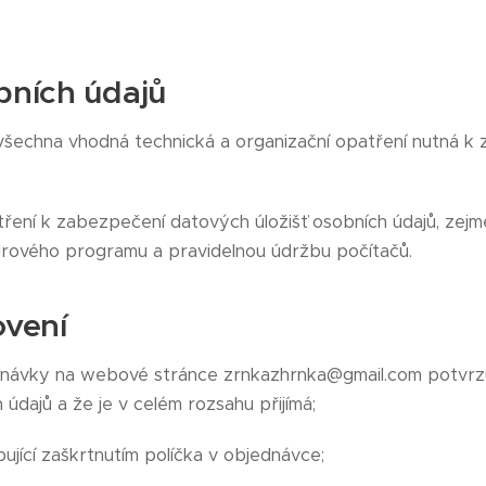
bních údajů
 všechna vhodná technická a organizační opatření nutná k
tření k zabezpečení datových úložišť osobních údajů, zej
ivirového programu a pravidelnou údržbu počítačů.
ovení
ednávky na webové stránce zrnkazhrnka@gmail.com potvrzu
údajů a že je v celém rozsahu přijímá;
pující zaškrtnutím políčka v objednávce;