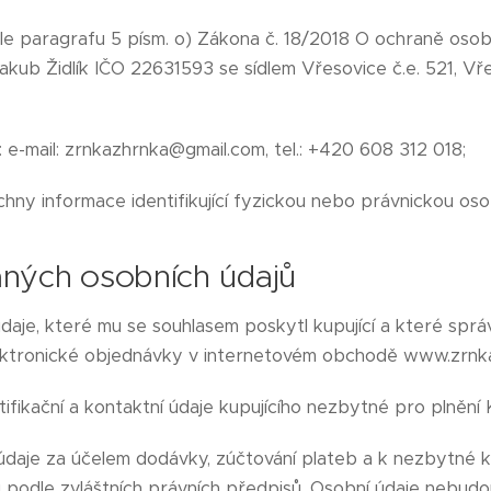
e paragrafu 5 písm. o) Zákona č. 18/2018 O ochraně osobn
Jakub Židlík IČO 22631593 se sídlem Vřesovice č.e. 521, Vř
: e-mail: zrnkazhrnka@gmail.com, tel.: +420 608 312 018;
chny informace identifikující fyzickou nebo právnickou oso
ných osobních údajů
aje, které mu se souhlasem poskytl kupující a které správ
ektronické objednávky v internetovém obchodě www.zrnka
ifikační a kontaktní údaje kupujícího nezbytné pro plnění 
daje za účelem dodávky, zúčtování plateb a k nezbytné k
podle zvláštních právních předpisů. Osobní údaje nebud