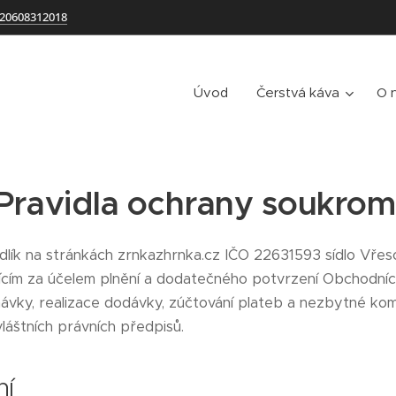
20608312018
Úvod
Čerstvá káva
O 
Pravidla ochrany soukrom
lík na stránkách zrnkazhrnka.cz IČO 22631593 sídlo Vřeso
ícím za účelem plnění a dodatečného potvrzení Obchodní
ávky, realizace dodávky, zúčtování plateb a nezbytné kom
áštních právních předpisů.
ní