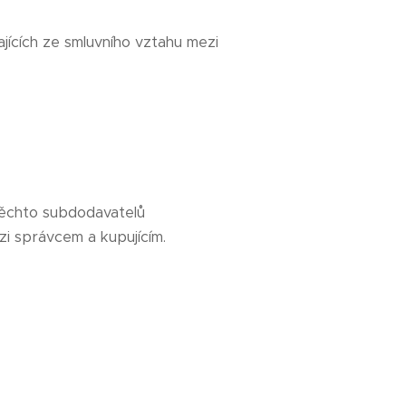
ících ze smluvního vztahu mezi
 těchto subdodavatelů
i správcem a kupujícím.