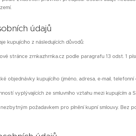
zemí.
sobních údajů
e kupujícího z následujících důvodů:
ové stránce zrnkazhrnka.cz podle paragrafu 13 odst. 1 pís
ké objednávky kupujícího (jméno, adresa, e-mail, telefonní č
nností vyplývajících ze smluvního vztahu mezi kupujícím a 
e nezbytným požadavkem pro plnění kupní smlouvy. Bez po