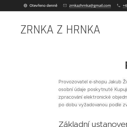
Otevřeno denně
zrnkazhrnka@gmail.com
+4
ZRNKA Z HRNKA
Provozovatel e-shopu Jakub Žid
osobní údaje poskytnuté Kupuj
zpracování elektronické objedn
po dobu vyžadovanou podle zvl
Základní ustanove