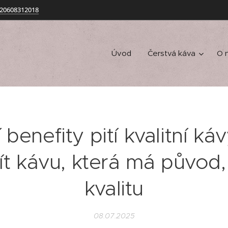
20608312018
Úvod
Čerstvá káva
O 
benefity pití kvalitní ká
pít kávu, která má původ,
kvalitu
08.07.2025