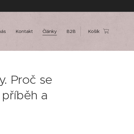
nás
Kontakt
Články
B2B
Košík
vy. Proč se
 příběh a