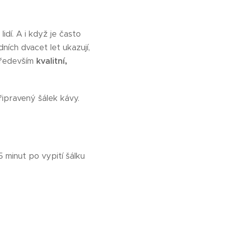
idí. A i když je často
ích dvacet let ukazují,
 především
kvalitní,
ipravený šálek kávy.
5 minut po vypití šálku