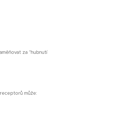
o zaměňovat za "hubnutí
h receptorů může: