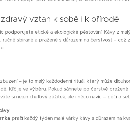
= zdravý vztah k sobě i k přírodě
íc podporujete etické a ekologické pěstování. Kávy z mal
, ručně sbírané a pražené s důrazem na čerstvost – což z
tu.
ovzbuzení – je to malý každodenní rituál, který může dlouho
odě. Klíč je ve výběru. Pokud sáhnete po čerstvě pražené
áte si nejen chuťový zážitek, ale i něco navíc – péči o se
kávy
hrnka
praží každý týden malé várky kávy s důrazem na kval
.