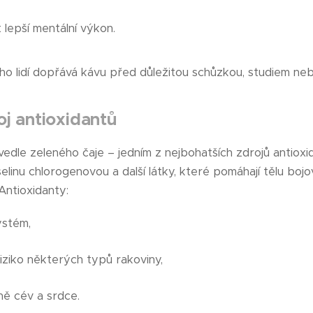
lepší mentální výkon.
ho lidí dopřává kávu před důležitou schůzkou, studiem nebo
oj antioxidantů
 vedle zeleného čaje – jedním z nejbohatších zdrojů antiox
linu chlorogenovou a další látky, které pomáhají tělu bojo
Antioxidanty:
systém,
iziko některých typů rakoviny,
aně cév a srdce.