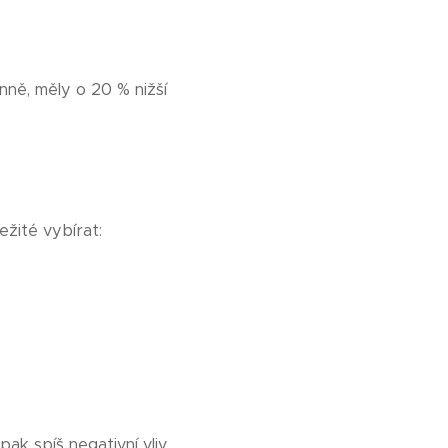
nně, měly o 20 % nižší
ežité vybírat:
k spíš negativní vliv.