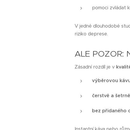
pomoci zvládat k
V jedné dlouhodobé studi
riziko deprese.
ALE POZOR: N
Zásadní rozdíl je v
kvalit
výběrovou kávu
čerstvě a šetrn
bez přidaného 
Instantní káva nebo různ