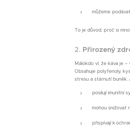
můžeme podávat 
To je důvod, proč si mno
2.
Přirozený zdr
Málokdo ví, že káva je –
Obsahuje polyfenoly, kyse
stresu a stárnutí buněk. 
posilují imunitní 
mohou snižovat r
přispívají k ochr