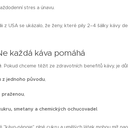
aždodenní stres a únavu.
i z USA se ukázalo, že ženy, které pily 2–4 šálky kávy de
e každá káva pomáhá
ě
. Pokud chceme těžit ze zdravotních benefitů kávy, je důl
 z jednoho původu
,
ě praženou
,
cukru, smetany a chemických ochucovadel
.
é "kávo-nápoje" plné cukru a umělých látek mohou mít naopa