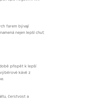
ých farem bývají
namená nejen lepší chuť,
době přispět k lepší
 výběrové kávě z
be.
itu, čerstvost a