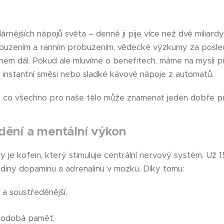
rnějších nápojů světa – denně ji pije více než dvě miliardy l
buzením a ranním probuzením, vědecké výzkumy za posledn
nohem dál. Pokud ale mluvíme o benefitech, máme na mysli
i instantní směsi nebo sladké kávové nápoje z automatů.
, co všechno pro naše tělo může znamenat jeden dobře př
dění a mentální výkon
y je kofein, který stimuluje centrální nervový systém. Už 1
adiny dopaminu a adrenalinu v mozku. Díky tomu:
í a soustředěnější,
tkodobá paměť,