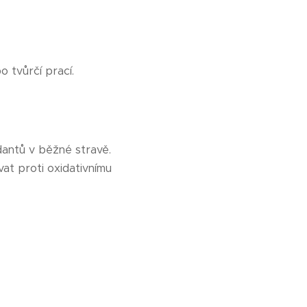
 tvůrčí prací.
idantů v běžné stravě.
vat proti oxidativnímu