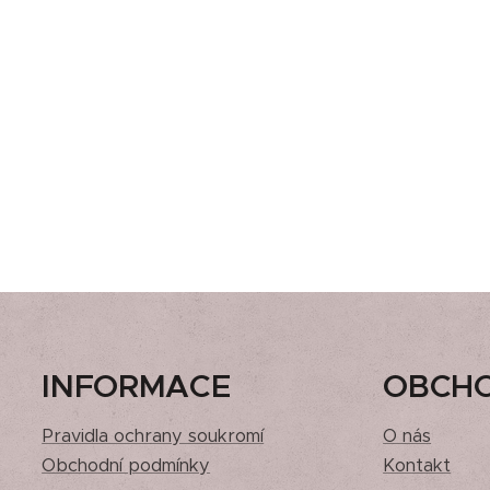
INFORMACE
OBCH
Pravidla ochrany soukromí
O nás
Obchodní podmínky
Kontakt