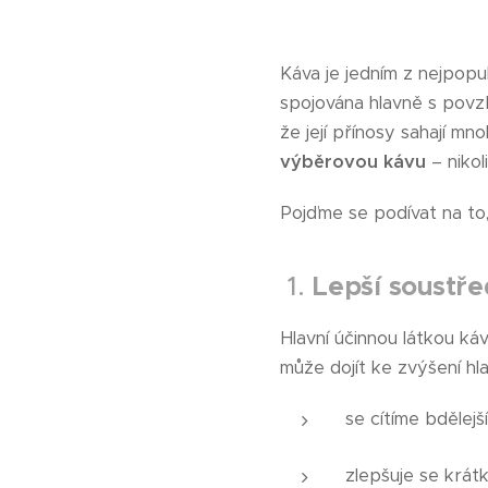
Káva je jedním z nejpopulá
spojována hlavně s povz
že její přínosy sahají m
výběrovou kávu
– nikol
Pojďme se podívat na to
1.
Lepší soustře
Hlavní účinnou látkou káv
může dojít ke zvýšení hl
se cítíme bdělejš
zlepšuje se krá