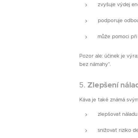
zvyšuje výdej en
podporuje odbou
může pomoci při 
Pozor ale: účinek je výra
bez námahy".
5.
Zlepšení nála
Káva je také známá svým
zlepšovat náladu
snižovat riziko d