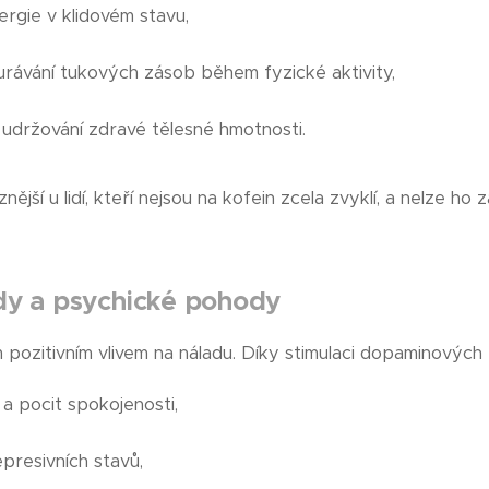
ergie v klidovém stavu,
rávání tukových zásob během fyzické aktivity,
udržování zdravé tělesné hmotnosti.
znější u lidí, kteří nejsou na kofein zcela zvyklí, a nelze h
dy a psychické pohody
 pozitivním vlivem na náladu. Díky stimulaci dopaminovýc
 a pocit spokojenosti,
epresivních stavů,