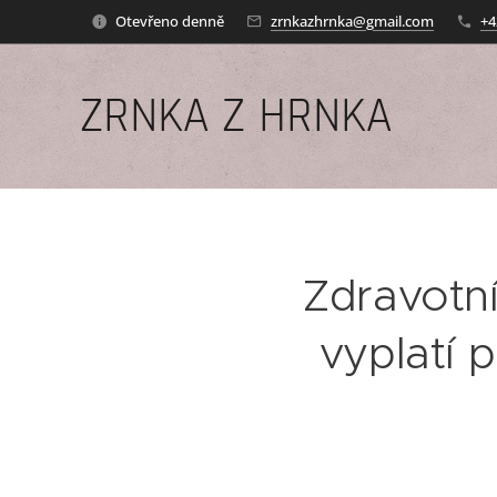
Otevřeno denně
zrnkazhrnka@gmail.com
+4
ZRNKA Z HRNKA
Zdravotní 
vyplatí 