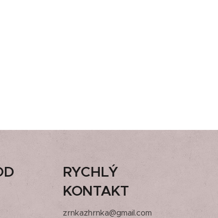
OD
RYCHLÝ
KONTAKT
zrnkazhrnka@gmail.com