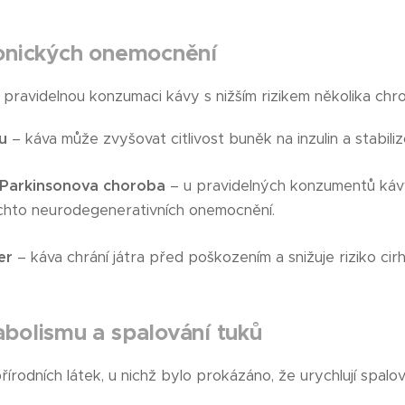
onických onemocnění
pravidelnou konzumaci kávy s nižším rizikem několika chr
u
– káva může zvyšovat citlivost buněk na inzulin a stabiliz
 Parkinsonova choroba
– u pravidelných konzumentů káv
ěchto neurodegenerativních onemocnění.
er
– káva chrání játra před poškozením a snižuje riziko cirh
bolismu a spalování tuků
řírodních látek, u nichž bylo prokázáno, že urychlují spalov