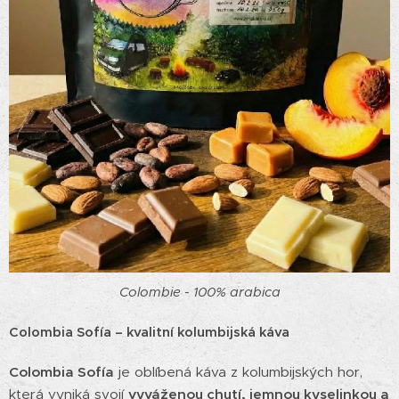
Colombie - 100% arabica
Colombia Sofía – kvalitní kolumbijská káva
Colombia Sofía
je oblíbená káva z kolumbijských hor,
která vyniká svojí
vyváženou chutí, jemnou kyselinkou a