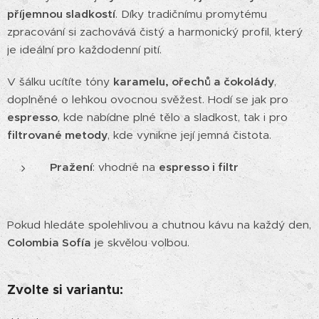
příjemnou sladkostí
. Díky tradičnímu promytému
zpracování si zachovává čistý a harmonický profil, který
je ideální pro každodenní pití.
V šálku ucítíte tóny
karamelu, ořechů a čokolády
,
doplněné o lehkou ovocnou svěžest. Hodí se jak pro
espresso
, kde nabídne plné tělo a sladkost, tak i pro
filtrované metody
, kde vynikne její jemná čistota.
Pražení
: vhodné na
espresso i filtr
Pokud hledáte spolehlivou a chutnou kávu na každý den,
Colombia Sofía
je skvělou volbou.
Zvolte si variantu: