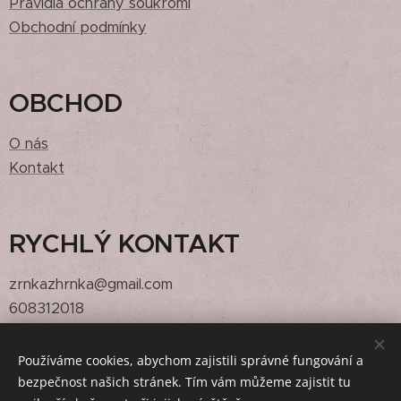
Pravidla ochrany soukromí
Obchodní podmínky
OBCHOD
O nás
Kontakt
RYCHLÝ KONTAKT
zrnkazhrnka@gmail.com
608312018
Používáme cookies, abychom zajistili správné fungování a
bezpečnost našich stránek. Tím vám můžeme zajistit tu
@zrnkazhrnka,
@zemedilna
Cookies