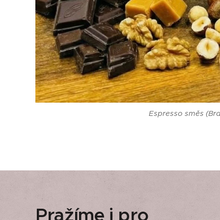
Espresso směs (Braz
Pražíme i pro