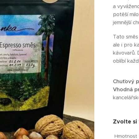
a vyváženo
potěší milo
jemnější ch
Tato směs 
ale i pro 
kávovarů. D
oblíbí každ
Chuťový pr
Vhodná pr
kancelářsk
Zvolte si
Hmotnost