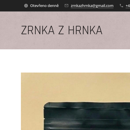
Otevřeno denně
zrnkazhrnka@gmail.com
+4
ZRNKA Z HRNKA