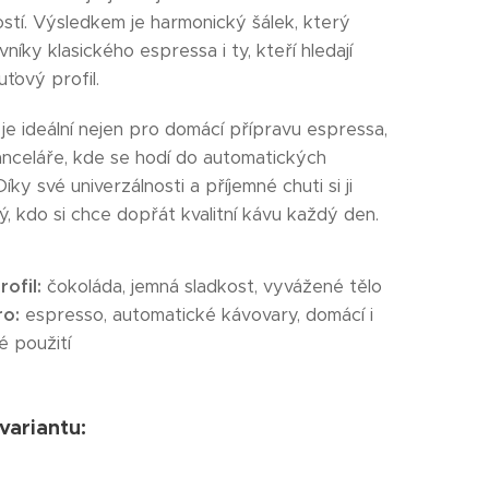
stí. Výsledkem je harmonický šálek, který
vníky klasického espressa i ty, kteří hledají
uťový profil.
je ideální nejen pro domácí přípravu espressa,
kanceláře, kde se hodí do automatických
íky své univerzálnosti a příjemné chuti si ji
ý, kdo si chce dopřát kvalitní kávu každý den.
ofil:
čokoláda, jemná sladkost, vyvážené tělo
o:
espresso, automatické kávovary, domácí i
é použití
 variantu: