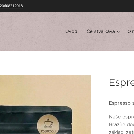
20608312018
Úvod
Čerstvá káva
O 
Espr
Espresso s
Naše espre
Brazílie d
základ, za