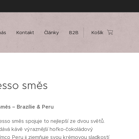
nás
Kontakt
Články
B2B
Košík
esso směs
měs – Brazílie & Peru
sso směs spojuje to nejlepší ze dvou světů.
odává kávě výraznější hořko-čokoládový
tímco Peru ji zjemňuje svou krémovou sladkostí