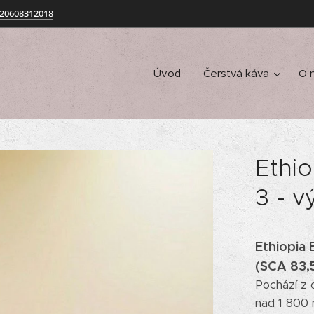
20608312018
Úvod
Čerstvá káva
O 
Ethio
3 - v
Ethiopia 
(SCA 83,
Pochází z 
nad 1 800 