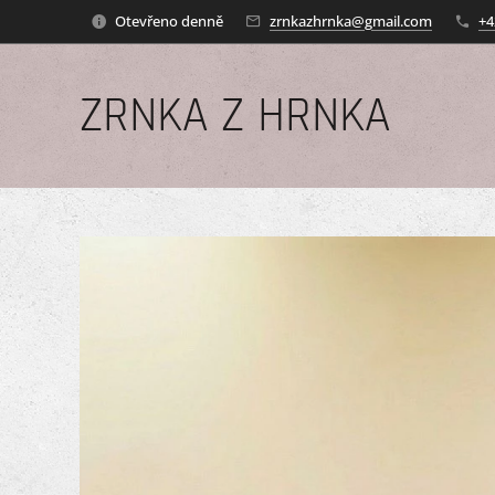
Otevřeno denně
zrnkazhrnka@gmail.com
+4
ZRNKA Z HRNKA