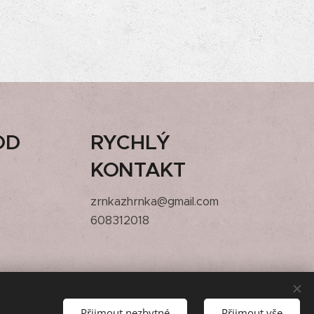
OD
RYCHLÝ
KONTAKT
zrnkazhrnka@gmail.com
608312018
Přijmout nezbytné
Přijmout vše