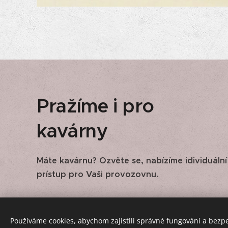
Pražíme i pro
kavárny
Máte kavárnu? Ozvěte se, nabízíme idividuální
prístup pro Vaši provozovnu.
Používáme cookies, abychom zajistili správné fungování a bezp