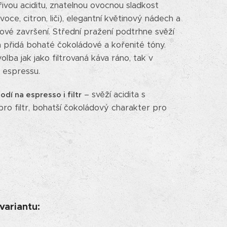
řivou aciditu, znatelnou ovocnou sladkost
oce, citron, liči), elegantní květinový nádech a
ové završení. Střední pražení podtrhne svěží
 přidá bohaté čokoládové a kořenité tóny.
olba jak jako filtrovaná káva ráno, tak v
m espressu.
– svěží acidita s
odí na espresso i filtr
pro filtr, bohatší čokoládový charakter pro
 variantu: