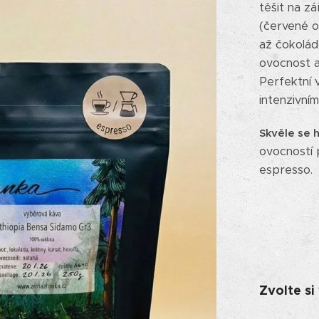
těšit na zá
(červené ov
až čokolád
ovocnost a
Perfektní v
intenzivní
Skvěle se h
ovocností 
espresso.
Zvolte si