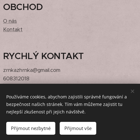
OBCHOD
O nás
Kontakt
RYCHLÝ KONTAKT
zrnkazhrnka@gmail.com
608312018
Používáme cookies, abychom zajistili správné fungování a
bezpečnost našich stránek. Tím vám můžeme zajistit tu
@zrnkazhrnka,
@zemedilna
Cookies
nejlepší zkušenost při jejich návštěvě.
Do košíku
Přijmout nezbytné
Přijmout vše