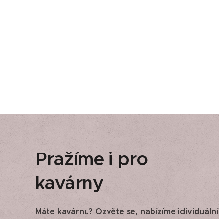
Pražíme i pro
kavárny
Máte kavárnu? Ozvěte se, nabízíme idividuální