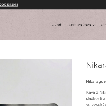
20608312018
Úvod
Čerstvá káva
O 
Nika
Nikarague
Káva z Nik
sladkostí 
ve vysoký