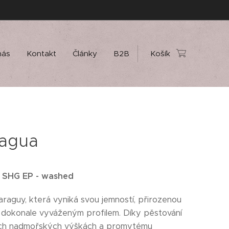
nás
Kontakt
Články
B2B
Košík
ragua
 SHG EP - washed
araguy, která vyniká svou jemností, přirozenou
a dokonale vyváženým profilem. Díky pěstování
ch nadmořských výškách a promytému