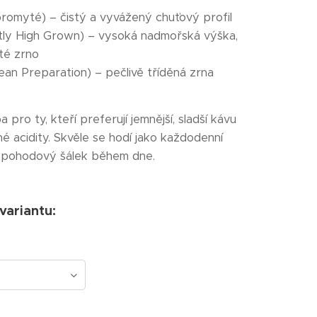
omyté) – čistý a vyvážený chuťový profil
tly High Grown) – vysoká nadmořská výška,
sté zrno
an Preparation) – pečlivě tříděná zrna
ba pro ty, kteří preferují jemnější, sladší kávu
é acidity. Skvěle se hodí jako každodenní
i pohodový šálek během dne.
 variantu: