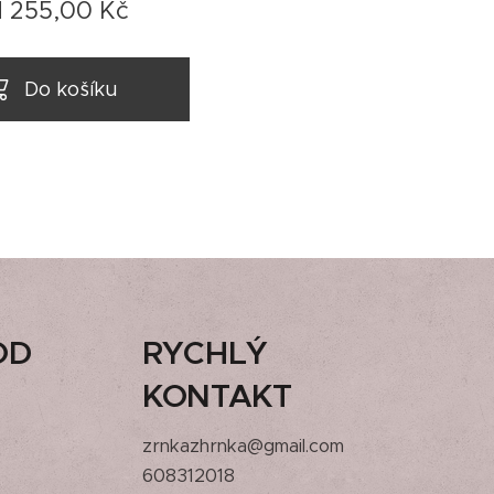
d
255,00
Kč
Do košíku
OD
RYCHLÝ
KONTAKT
zrnkazhrnka@gmail.com
608312018