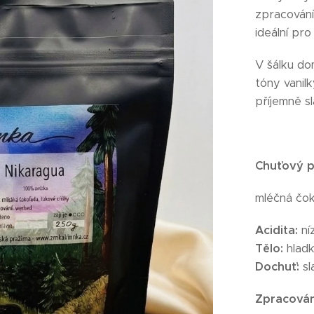
zpracování 
ideální pro
V šálku do
tóny vanil
příjemně s
Chuťový pr
mléčná čoko
Acidita:
ní
Tělo:
hladk
Dochuť:
sl
Zpracován