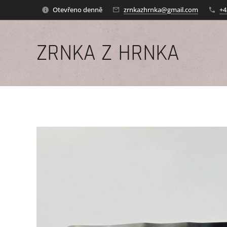
Otevřeno denně
zrnkazhrnka@gmail.com
+4
ZRNKA Z HRNKA