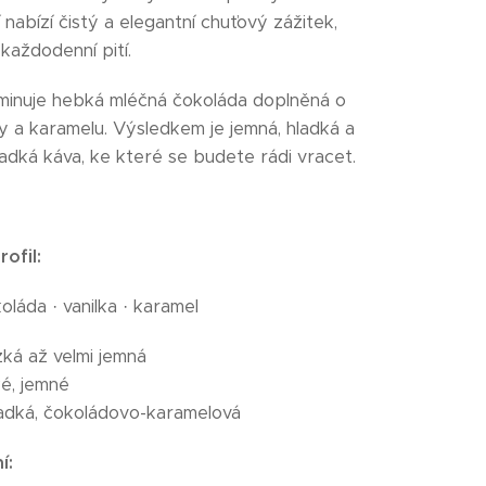
nabízí čistý a elegantní chuťový zážitek,
 každodenní pití.
minuje hebká mléčná čokoláda doplněná o
ky a karamelu. Výsledkem je jemná, hladká a
ladká káva, ke které se budete rádi vracet.
ofil:
láda · vanilka · karamel
zká až velmi jemná
é, jemné
adká, čokoládovo-karamelová
í: