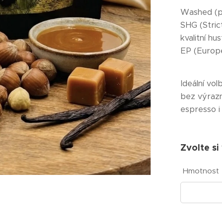
Washed (pr
SHG (Stric
kvalitní hu
EP (Europe
Ideální vol
bez výrazn
espresso 
Zvolte si
Hmotnost