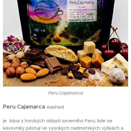
Peru Cajamarca
Peru Cajamarca
washed
je káva z horských oblastí severního Peru, kde se
kávovníky pěstují ve vysokých nadmořských výškách a