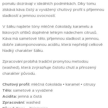
pomalu dozrávají v ideálních podmínkách. Díky tomu
získává káva čistý a vyvážený chuťový profil s příjemnou
sladkostí a jemnou ovocností.
V šálku najdete tóny mléčné čokolády, karamelu a
lískových oříšků doplněné lehkým nádechem citrusů.
Káva má sametové tělo, příjemnou sladkost a jemnou,
dobře zakomponovanou aciditu, která nepřebíjí celkově
hladký charakter šálku.
Zpracování probíhá tradiční promytou metodou
(washed), která zvýrazňuje čistotu chutí a přirozený
charakter původu.
Chuťový profil:
mléčná čokoláda • karamel • citrusy
Tělo:
sametové a vyvážené
Acidita:
jemná a čistá
Zpracování:
washed