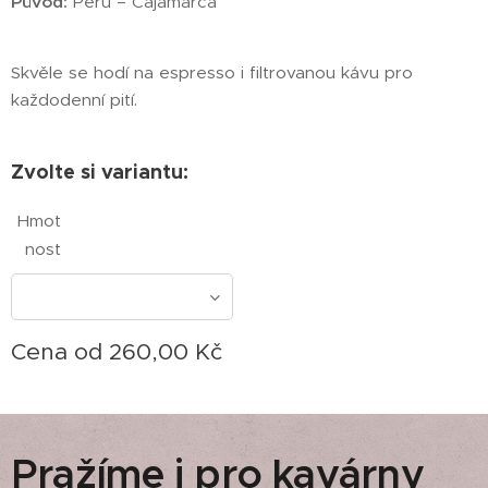
Původ:
Peru – Cajamarca
Skvěle se hodí na espresso i filtrovanou kávu pro
každodenní pití.
Zvolte si variantu:
Hmot
nost
Cena od
260,00
Kč
Pražíme i pro kavárny