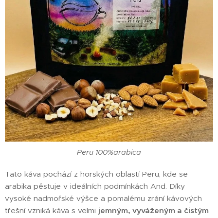
Peru 100%arabica
Tato káva pochází z horských oblastí Peru, kde se
arabika pěstuje v ideálních podmínkách And. Díky
vysoké nadmořské výšce a pomalému zrání kávových
třešní vzniká káva s velmi
jemným, vyváženým a čistým