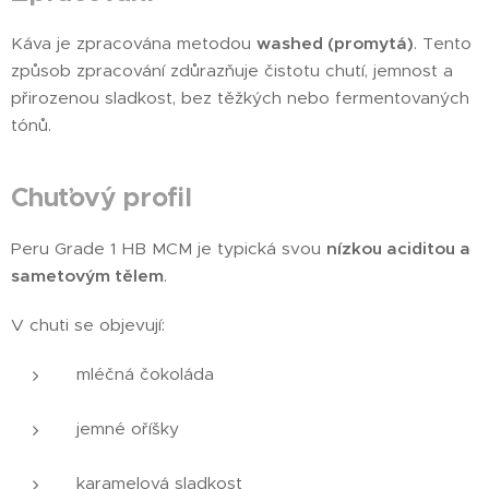
Káva je zpracována metodou
washed (promytá)
. Tento
způsob zpracování zdůrazňuje čistotu chutí, jemnost a
přirozenou sladkost, bez těžkých nebo fermentovaných
tónů.
Chuťový profil
Peru Grade 1 HB MCM je typická svou
nízkou aciditou a
sametovým tělem
.
V chuti se objevují:
mléčná čokoláda
jemné oříšky
karamelová sladkost