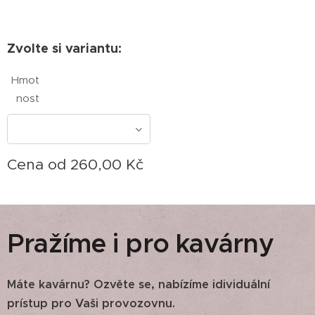
Zvolte si variantu:
Hmot
nost
Cena od
260,00
Kč
Pražíme i pro kavárny
Máte kavárnu? Ozvěte se, nabízíme idividuální
prístup pro Vaši provozovnu.